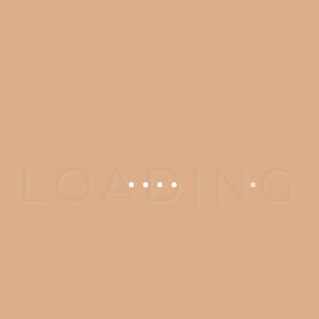
价格。当您前来咨询时，我们了解您希
望得到简单直接的答案，知道需要花费
多少钱。没有人喜欢隐藏费用带来的惊
喜。我们总是在您初次就诊后提供一份
详细的治疗计划，其中列出了每项收
费。
准备好开始了吗？
请致电我们：
02 9415 2777