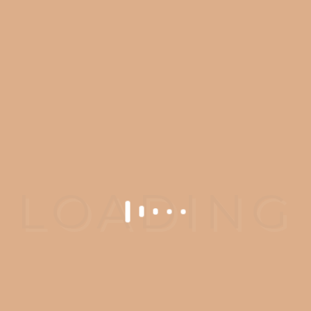
文
温妮
之前
之后
温妮
六月
之前
六月之后
六月
任何手术或侵入性程序都有风险。
在进行手术之前，您应该征求有相
应资质的医疗从业人员的第二意
见。